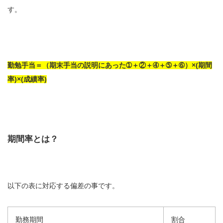
す。
勤勉手当＝（期末手当の説明にあった➀＋②＋➃＋➄＋➅）×(期間
率)×(成績率)
期間率とは？
以下の表に対応する偏差の事です。
勤務期間
割合