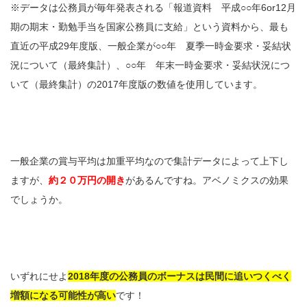
※データは公務員が毎年発表される「報道資料 平成○○年6or12月
期の期末・勤勉手当を国家公務員に支給」という資料から、最も
直近の平成29年度版、一般企業が○○年 夏季一時金要求・妥結状
況について（最終集計）、○○年 年末一時金要求・妥結状況につ
いて（最終集計）の2017年度版の数値を使用しています。
一般企業の賞与平均は加重平均なので集計データによって上下し
ますが、
約２０万円の開き
があるんですね。アベノミクスの効果
でしょうか。
いずれにせよ
2018年度の公務員のボーナスは民間に追いつくべく
増額になる可能性が高い
です！