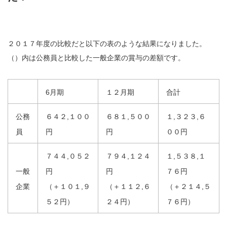
２０１７年度の比較だと以下の表のような結果になりました。
（）内は公務員と比較した一般企業の賞与の差額です。
6月期
１２月期
合計
公務
６４２,１００
６８１,５００
１,３２３,６
員
円
円
００円
７４４,０５２
７９４,１２４
１,５３８,１
一般
円
円
７６円
企業
（＋１０１,９
（＋１１２,６
（＋２１４,５
５２円）
２４円）
７６円）