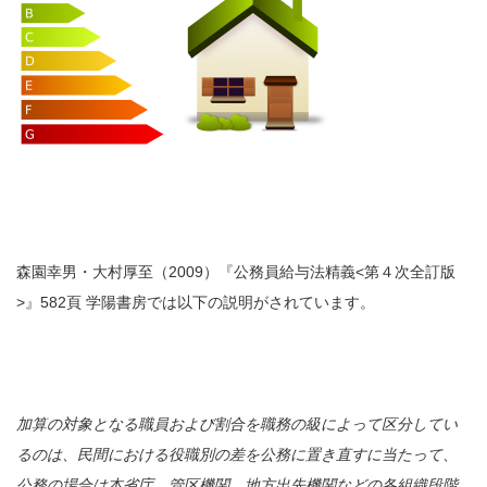
森園幸男・大村厚至（2009）『公務員給与法精義<第４次全訂版
>』582頁 学陽書房では以下の説明がされています。
加算の対象となる職員および割合を職務の級によって区分してい
るのは、民間における役職別の差を公務に置き直すに当たって、
公務の場合は本省庁、管区機関、地方出先機関などの各組織段階