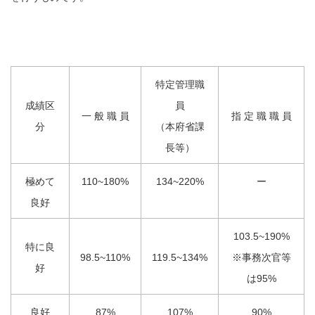
特定管理職
成績区
員
一 般 職 員
指 定 職 職 員
分
（本府省課
長等）
極めて
110~180%
134~220%
ー
良好
103.5~190%
特に良
98.5~110%
119.5~134%
※事務次官等
好
は95%
良好
87%
107%
90%