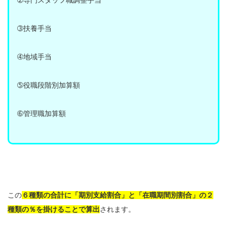
➁専門スタッフ職調整手当
➂扶養手当
➃地域手当
➄役職段階別加算額
➅管理職加算額
この
６種類の合計に「期別支給割合」と「在職期間別割合」の２
種類の％を掛けることで算出
されます。